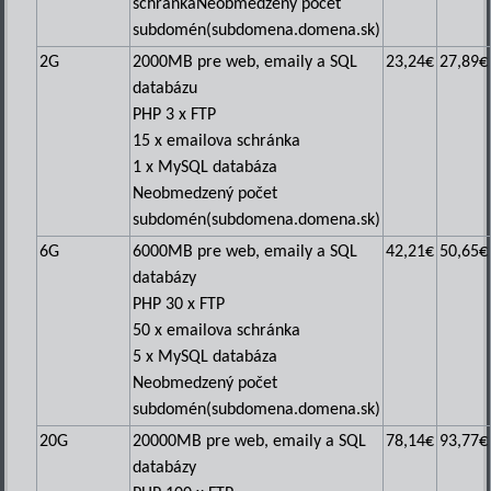
schránkaNeobmedzený počet
subdomén(subdomena.domena.sk)
2G
2000MB pre web, emaily a SQL
23,24€
27,89€
databázu
PHP 3 x FTP
15 x emailova schránka
1 x MySQL databáza
Neobmedzený počet
subdomén(subdomena.domena.sk)
6G
6000MB pre web, emaily a SQL
42,21€
50,65€
databázy
PHP 30 x FTP
50 x emailova schránka
5 x MySQL databáza
Neobmedzený počet
subdomén(subdomena.domena.sk)
20G
20000MB pre web, emaily a SQL
78,14€
93,77€
databázy