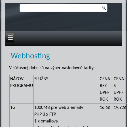
Webhosting
V súčasnej dobe sú na výber nasledovné tarify:
NÁZOV
SLUŽBY
CENA
CENA
PROGRAMU
BEZ
S
DPH/
DPH/
ROK
ROK
1G
1000MB pre web a emaily
16,6€
19,92€
PHP 3 x FTP
1 x emailova